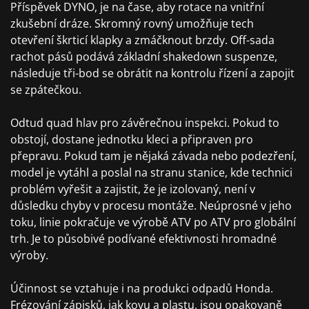
Příspěvek DYNO, je na čase, aby rotace na vnitřní
zkušební dráze. Skromný rovný umožňuje tech
otevření škrticí klapky a zmáčknout brzdy. Off-sada
rachot pásů podává základní shakedown suspenze,
následuje tři-bod se obrátit na kontrolu řízení a zapojit
se zpátečkou.
Odtud quad hlav pro závěrečnou inspekci. Pokud to
obstojí, dostane jednotku kleci a připraven pro
přepravu. Pokud tam je nějaká závada nebo podezření,
model je vytáhl a poslal na stranu stanice, kde technici
problém vyřešit a zajistit, že je izolovaný, není v
důsledku chyby v procesu montáže. Neúprosné v jeho
toku, linie pokračuje ve výrobě ATV po ATV pro globální
trh. Je to působivé podívané efektivnosti hromadné
výroby.
Účinnost se vztahuje i na produkci odpadů Honda.
Frézování zápisků, jak kovu a plastu, jsou opakovaně