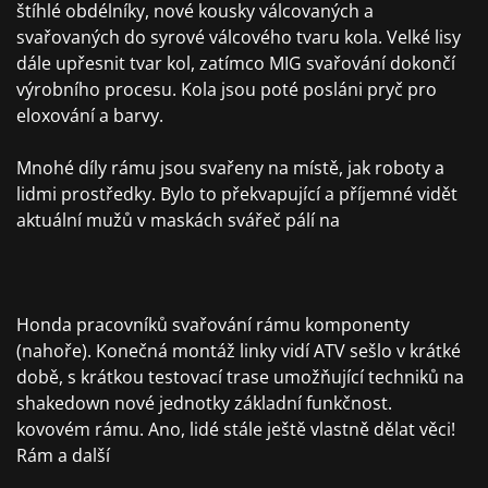
štíhlé obdélníky, nové kousky válcovaných a
svařovaných do syrové válcového tvaru kola. Velké lisy
dále upřesnit tvar kol, zatímco MIG svařování dokončí
výrobního procesu. Kola jsou poté posláni pryč pro
eloxování a barvy.
Mnohé díly rámu jsou svařeny na místě, jak roboty a
lidmi prostředky. Bylo to překvapující a příjemné vidět
aktuální mužů v maskách svářeč pálí na
Honda pracovníků svařování rámu komponenty
(nahoře). Konečná montáž linky vidí ATV sešlo v krátké
době, s krátkou testovací trase umožňující techniků na
shakedown nové jednotky základní funkčnost.
kovovém rámu. Ano, lidé stále ještě vlastně dělat věci!
Rám a další