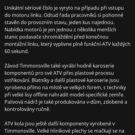
Unikátní sériové číslo je vyryto na případu při vstupu
do motoru linku. Odtud řada pracovníků si pohonné
stavěn do provozním stavu, jeden kus najednou.
Nabídka motorů je jen jednou z několika menších
stanic podavače shromáždění před konečnou
montážní linku, který vyplivne plně funkční-ATV každých
60 sekund.
Závod Timmonsville také vyrábí hodně karoserie
komponentů pro své ATV přes plastové procesu
vstřikování. Blatníky a další plastové karoserie jsou
vyrobena přímo na místě ve velkých forem, s techniky
při velké lisy offline nahradit model-specifické zemře.
Palivová nádrž je také produkována v-dům, zdobené a
kontrolovány ručně.
ATV kola jsou ještě další komponenty vyrobené v
Timmonsville. Velké hliníkové plechy se mačkají se na