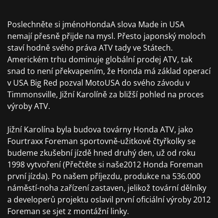
Poslechněte si jménoHondaA slova Made in USA
nemají přesně přijde na mysl. Přesto japonský moloch
staví hodně svého práva ATV tady ve Státech.
Americkém trhu dominuje globální prodej ATV, tak
snad to není překvapením, že Honda má základ operací
v USA Big Red pozval MotoUSA do svého závodu v
Timmonsville, Jižní Karolíně za bližší pohled na proces
výroby ATV.
Jižní Karolína byla budova továrny Honda ATV, jako
Fourtraxx Foreman sportovně-užitkové čtyřkolky se
budeme zkušební jízdě hned druhý den, už od roku
1998 vytvoření (Přečtěte si naše2012 Honda Foreman
první jízda). Po našem příjezdu, produkce na 536.000
náměstí-noha zařízení zastaven, jelikož tovární dělníky
a developerů projektu oslavil první oficiální výroby 2012
Foreman se sjet z montážní linky.