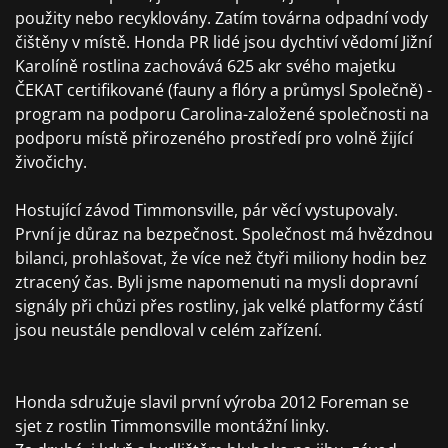
použity nebo recyklovány. Zatím továrna odpadní vody
čištěny v místě. Honda PR lidé jsou dychtiví vědomí Jižní
Karolíně rostlina zachovává 625 akr svého majetku
ČEKAT certifikované (fauny a flóry a průmysl Společně) -
program na podporu Carolina-založené společnosti na
podporu místě přirozeného prostředí pro volně žijící
živočichy.
Hostující závod Timmonsville, pár věcí vystupovaly.
První je důraz na bezpečnost. Společnost má hvězdnou
bilanci, prohlašovat, že více než čtyři miliony hodin bez
ztracený čas. Byli jsme napomenuti na mysli dopravní
signály při chůzi přes rostliny, jak velké platformy částí
jsou neustále pendloval v celém zařízení.
Honda sdružuje slavil první výroba 2012 Foreman se
sjet z rostlin Timmonsville montážní linky.