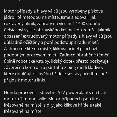
Motor případy a hlavy válců jsou vyrobeny pískové
jádro lité metodou na místě. Jsme sledovali, jak
roztavený hliník, zahřátý na více než 1400 stupňů
Celsia, byl vylit z obrovského kelímek do zemře. Jakmile
obsazení extrudovaný motor případy a hlavy válců jsou
důkladně očištěny a poté podstoupit řadu mletí.
Zatímco ne lité na místě, kliková hřídel prochází
podobným procesem mletí. Zatímco obráběné téměř
úplně robotické vstupy, lidský dotek přesto poskytuje
závěrečná kontrola a pár tahů z ping mědi kladivo,
které doplňují klikového hřídele sestavy předtím, než
přejde k motoru linku.
Honda pracovníci stavební ATV powerplants na trati
motoru Timmonsville. Motor případech jsou lité a
frézované na místě, s díly jako klikové hřídele také
frézované na místě.