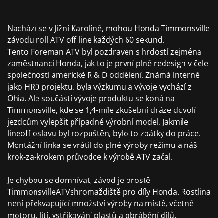
Nachází se v Jižní Karolíně, mohou Honda Timmonsville
závodu roll ATV off line každých 60 sekund.
Tento Foreman ATV byl pozdraven s hrdostí zejména
zaměstnanci Honda, jak to je první plně redesign v čele
společnosti americké R & D oddělení. Známá interně
jako HR0 projektu, byla výzkumu a vývoje vychází z
Ohia. Ale součástí vývoje produktu se koná na
Timmonsville, kde se 1,4-míle zkušební dráze dovolí
jezdcům vylepšit případné výrobní model. Jakmile
lineoff oslavu byl rozpuštěn, bylo to zpátky do práce.
Montážní linka se vrátil do plné výroby režimu a náš
krok-za-krokem průvodce k výrobě ATV začal.
Je chybou se domnívat, závod je prostě
TimmonsvilleATVshromaždiště pro díly Honda. Rostlina
není překvapující množství výroby na místě, včetně
motoru, lití, vstřikování plastů a obrábění dílů.