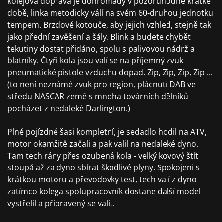
kolejová doprava je dohromady v pozoruhodně krátké
době, linka metodicky válí na svém 60-druhou jednotku
tempem. Brzdové kotouče, aby jejich vzhled, stejně tak
jako přední zavěšení a šály. Blink a budete chybět
tekutiny dostat přidáno, spolu s palivovou nádrž a
blatníky. Čtyři kola jsou valí se na příjemný zvuk
pneumatické pistole vzduchu dopad. Zip, Zip, Zip, Zip ...
(to není neznámé zvuk pro region, plácnutí DAB ve
středu NASCAR země s mnoha továrních dělníků
pocházet z nedaleké Darlington.)
Plné pojízdné šasi kompletní, je sedadlo hodil na ATV,
motor okamžitě začali a pak valil na nedaleké dyno.
Tam tech rány přes ozubená kola - velký kovový štít
stoupá až za dyno sbírat škodlivé plyny. Spokojeni s
krátkou motoru a převodovky test, tech valí z dyno
zatímco kolega spolupracovník dostane další model
vystřelil a připravený se valit.