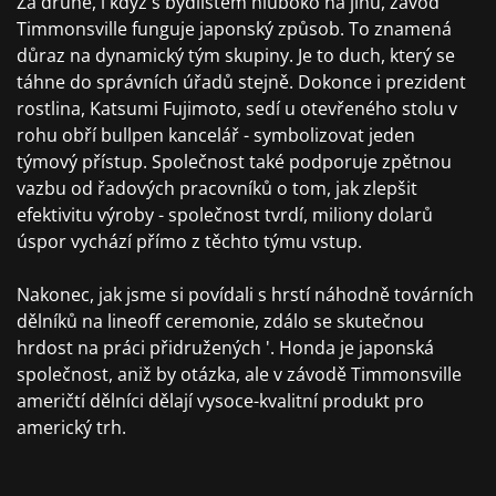
Za druhé, i když s bydlištěm hluboko na jihu, závod
Timmonsville funguje japonský způsob. To znamená
důraz na dynamický tým skupiny. Je to duch, který se
táhne do správních úřadů stejně. Dokonce i prezident
rostlina, Katsumi Fujimoto, sedí u otevřeného stolu v
rohu obří bullpen kancelář - symbolizovat jeden
týmový přístup. Společnost také podporuje zpětnou
vazbu od řadových pracovníků o tom, jak zlepšit
efektivitu výroby - společnost tvrdí, miliony dolarů
úspor vychází přímo z těchto týmu vstup.
Nakonec, jak jsme si povídali s hrstí náhodně továrních
dělníků na lineoff ceremonie, zdálo se skutečnou
hrdost na práci přidružených '. Honda je japonská
společnost, aniž by otázka, ale v závodě Timmonsville
američtí dělníci dělají vysoce-kvalitní produkt pro
americký trh.