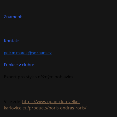
Znamení:
Kontak:
petr.m.marek@seznam.cz
Funkce v clubu:
Expert pro styk s něžným pohlavím
Více zde:
https://www.quad-club-velke-
karlovice.eu/products/boris-ondras-roris/